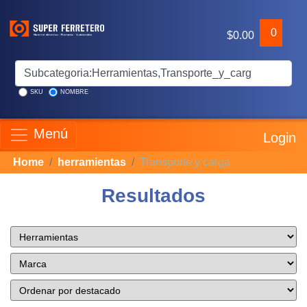
0
$0.00
SKU
NOMBRE
Menú
Login
Home
herramientas
Transporte y carga
Resultados