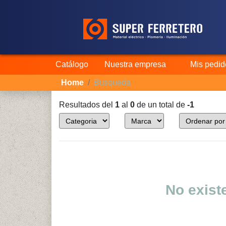
Catálogo
Nuestra empresa
Mis pedid
Home
Busqueda
Resultados del
1
al
0
de un total de
-1
No exist