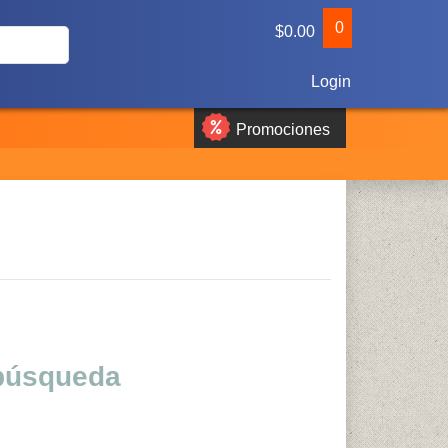
0
$0.00
Login
Promociones
 búsqueda