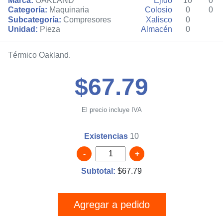
Marca:
OAKLAND
Ejido
10
0
Categoría:
Maquinaria
Colosio
0
0
Subcategoría:
Compresores
Xalisco
0
Unidad:
Pieza
Almacén
0
Térmico Oakland.
$67.79
El precio incluye IVA
Existencias
10
-
+
Subtotal:
$
67.79
Agregar a pedido