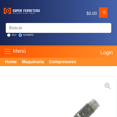
0
$0.00
SKU
NOMBRE
Menú
Login
Home
Maquinaria
Compresores