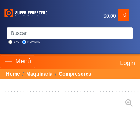
0
$0.00
SKU
NOMBRE
Menú
Login
Home
Maquinaria
Compresores